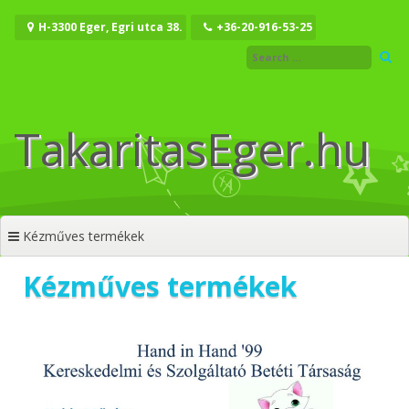
Tartalomhoz
H-3300 Eger, Egri utca 38.
+36-20-916-53-25
TakaritasEger.hu
Kézműves termékek
Kézműves termékek